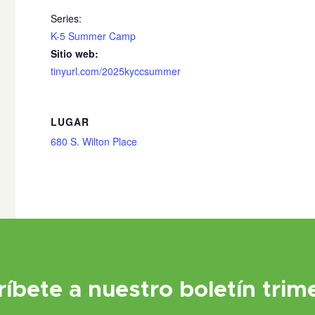
Series:
K-5 Summer Camp
Sitio web:
tinyurl.com/2025kyccsummer
LUGAR
680 S. Wilton Place
ríbete a nuestro boletín trime