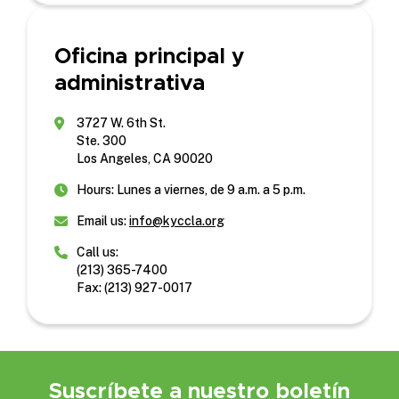
Oficina principal y
administrativa
3727 W. 6th St.
Ste. 300
Los Angeles, CA 90020
Hours: Lunes a viernes, de 9 a.m. a 5 p.m.
Email us:
info@kyccla.org
Call us:
(213) 365-7400
Fax: (213) 927-0017
Suscríbete a nuestro boletín