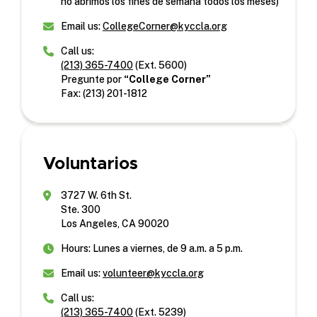
no abrimos los fines de semana todos los meses)
Email us:
CollegeCorner@kyccla.org
Call us:
(213) 365-7400
(Ext. 5600)
Pregunte por
“College Corner”
Fax: (213) 201-1812
Voluntarios
3727 W. 6th St.
Ste. 300
Los Angeles, CA 90020
Hours: Lunes a viernes, de 9 a.m. a 5 p.m.
Email us:
volunteer@kyccla.org
Call us:
(213) 365-7400
(Ext. 5239)