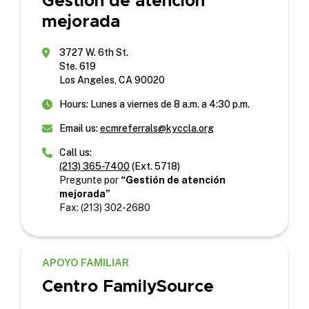
Gestión de atención
mejorada
3727 W. 6th St.
Ste. 619
Los Angeles, CA 90020
Hours: Lunes a viernes de 8 a.m. a 4:30 p.m.
Email us:
ecmreferrals@kyccla.org
Call us:
(213) 365-7400
(Ext. 5718)
Pregunte por
“Gestión de atención
mejorada”
Fax: (213) 302-2680
APOYO FAMILIAR
Centro FamilySource