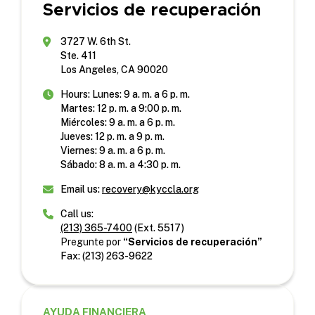
Servicios de recuperación
3727 W. 6th St.
Ste. 411
Los Angeles, CA 90020
Hours: Lunes: 9 a. m. a 6 p. m.
Martes: 12 p. m. a 9:00 p. m.
Miércoles: 9 a. m. a 6 p. m.
Jueves: 12 p. m. a 9 p. m.
Viernes: 9 a. m. a 6 p. m.
Sábado: 8 a. m. a 4:30 p. m.
Email us:
recovery@kyccla.org
Call us:
(213) 365-7400
(Ext. 5517)
Pregunte por
“Servicios de recuperación”
Fax: (213) 263-9622
AYUDA FINANCIERA