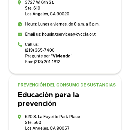
3727 W. 6th St.
Ste. 619
Los Angeles, CA 90020
Hours: Lunes a viernes, de 8 a.m. a 6 p.m.
Email us:
housingservices@kyccla.org
Call us:
(213) 365-7400
Pregunte por
“Vivienda”
Fax: (213) 201-1812
PREVENCIÓN DEL CONSUMO DE SUSTANCIAS
Educación para la
prevención
520 S. La Fayette Park Place
Ste. 560
Los Angeles, CA 90057