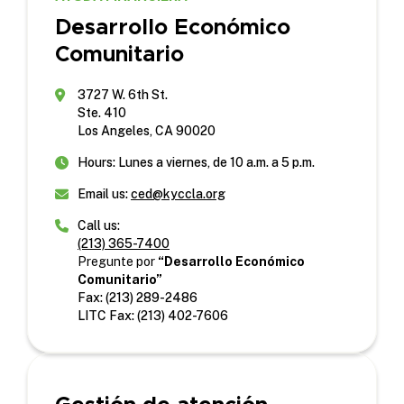
Desarrollo Económico
Comunitario
3727 W. 6th St.
Ste. 410
Los Angeles, CA 90020
Hours: Lunes a viernes, de 10 a.m. a 5 p.m.
Email us:
ced@kyccla.org
Call us:
(213) 365-7400
Pregunte por
“Desarrollo Económico
Comunitario”
Fax: (213) 289-2486
LITC Fax: (213) 402-7606