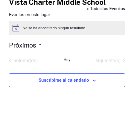
Vista Charter Middle School
« Todos los Eventos
Eventos en este lugar
No se ha encontrado ningún resultado.
Aviso
Próximos
Selecciona
la
Eventos
Eventos
anterior(es)
Hoy
siguiente(s)
fecha.
Suscribirse al calendario