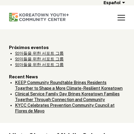
Español
Próximos eventos
엄마들을 위한 서포트 그룹
엄마들을 위한 서포트 그룹
엄마들을 위한 서포트 그룹
Recent News
KEEP Community Roundtable Brings Residents
Together to Shape a More Climate-Resilient Koreatown
Clinical Service Family Day Brings Koreatown Families
Together Through Connection and Community
KYCC Celebrates Prevention Community Council at
Flores de Mayo