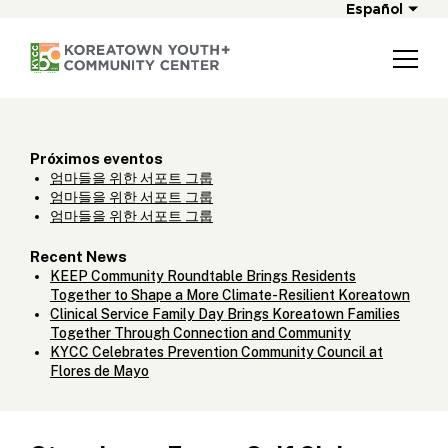
Español
Próximos eventos
엄마들을 위한 서포트 그룹
엄마들을 위한 서포트 그룹
엄마들을 위한 서포트 그룹
Recent News
KEEP Community Roundtable Brings Residents
Together to Shape a More Climate-Resilient Koreatown
Clinical Service Family Day Brings Koreatown Families
Together Through Connection and Community
KYCC Celebrates Prevention Community Council at
Flores de Mayo