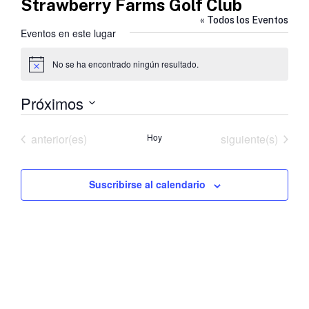
Strawberry Farms Golf Club
« Todos los Eventos
Eventos en este lugar
No se ha encontrado ningún resultado.
Aviso
Próximos
Selecciona
la
Eventos
Eventos
anterior(es)
Hoy
siguiente(s)
fecha.
Suscribirse al calendario