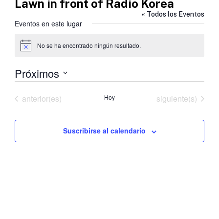
Lawn in front of Radio Korea
« Todos los Eventos
Eventos en este lugar
No se ha encontrado ningún resultado.
Aviso
Próximos
Selecciona
la
Eventos
Eventos
anterior(es)
Hoy
siguiente(s)
fecha.
Suscribirse al calendario