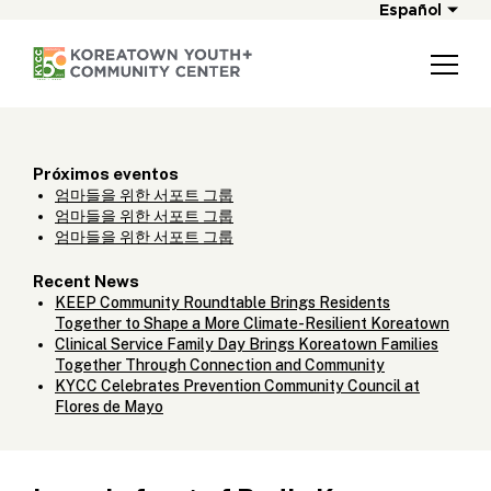
Español
Próximos eventos
엄마들을 위한 서포트 그룹
엄마들을 위한 서포트 그룹
엄마들을 위한 서포트 그룹
Recent News
KEEP Community Roundtable Brings Residents
Together to Shape a More Climate-Resilient Koreatown
Clinical Service Family Day Brings Koreatown Families
Together Through Connection and Community
KYCC Celebrates Prevention Community Council at
Flores de Mayo