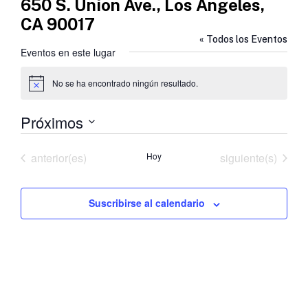
650 S. Union Ave., Los Angeles,
CA 90017
« Todos los Eventos
Eventos en este lugar
No se ha encontrado ningún resultado.
Aviso
Próximos
Selecciona
la
Eventos
Eventos
anterior(es)
Hoy
siguiente(s)
fecha.
Suscribirse al calendario