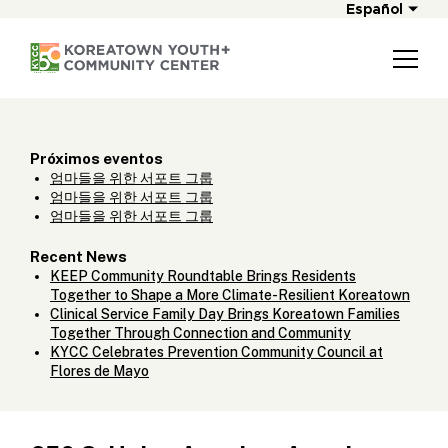
Español
Próximos eventos
엄마들을 위한 서포트 그룹
엄마들을 위한 서포트 그룹
엄마들을 위한 서포트 그룹
Recent News
KEEP Community Roundtable Brings Residents
Together to Shape a More Climate-Resilient Koreatown
Clinical Service Family Day Brings Koreatown Families
Together Through Connection and Community
KYCC Celebrates Prevention Community Council at
Flores de Mayo