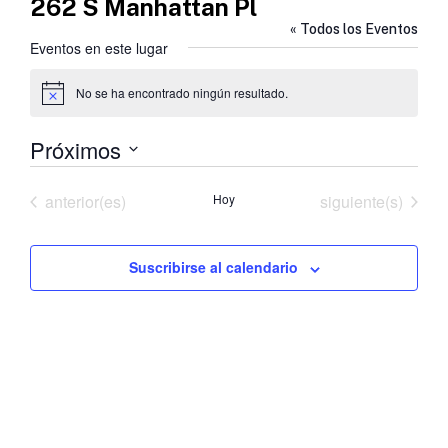
262 S Manhattan Pl
« Todos los Eventos
Eventos en este lugar
No se ha encontrado ningún resultado.
Aviso
Próximos
Selecciona
la
Eventos
Eventos
anterior(es)
Hoy
siguiente(s)
fecha.
Suscribirse al calendario