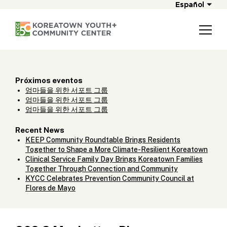
Español
Próximos eventos
엄마들을 위한 서포트 그룹
엄마들을 위한 서포트 그룹
엄마들을 위한 서포트 그룹
Recent News
KEEP Community Roundtable Brings Residents
Together to Shape a More Climate-Resilient Koreatown
Clinical Service Family Day Brings Koreatown Families
Together Through Connection and Community
KYCC Celebrates Prevention Community Council at
Flores de Mayo