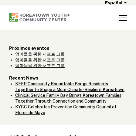
Español
Próximos eventos
엄마들을 위한 서포트 그룹
엄마들을 위한 서포트 그룹
엄마들을 위한 서포트 그룹
Recent News
KEEP Community Roundtable Brings Residents
Together to Shape a More Climate-Resilient Koreatown
Clinical Service Family Day Brings Koreatown Families
Together Through Connection and Community
KYCC Celebrates Prevention Community Council at
Flores de Mayo