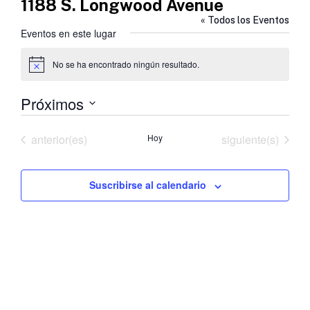
1188 S. Longwood Avenue
« Todos los Eventos
Eventos en este lugar
No se ha encontrado ningún resultado.
Aviso
Próximos
Selecciona
la
Eventos
Eventos
anterior(es)
Hoy
siguiente(s)
fecha.
Suscribirse al calendario