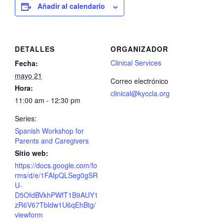
Añadir al calendario
DETALLES
ORGANIZADOR
Clinical Services
Fecha:
mayo 21
Correo electrónico
Hora:
clinical@kyccla.org
11:00 am - 12:30 pm
Series:
Spanish Workshop for
Parents and Caregivers
Sitio web:
https://docs.google.com/fo
rms/d/e/1FAIpQLSeg0gSR
U-
D5OfdBVkhPWfT1B9AUY1
zR6V67Tbldw1U6qEhBtg/
viewform