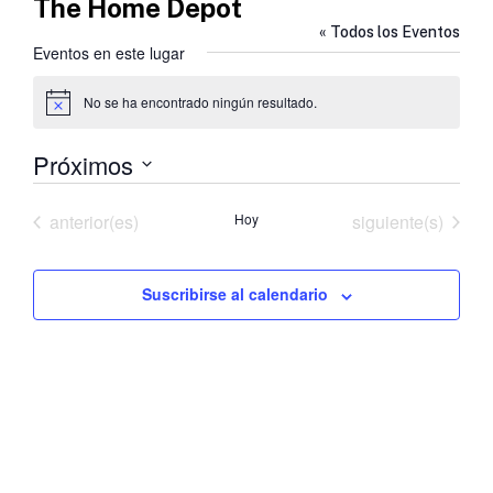
The Home Depot
« Todos los Eventos
Eventos en este lugar
No se ha encontrado ningún resultado.
Aviso
Próximos
Selecciona
la
Eventos
Eventos
anterior(es)
Hoy
siguiente(s)
fecha.
Suscribirse al calendario