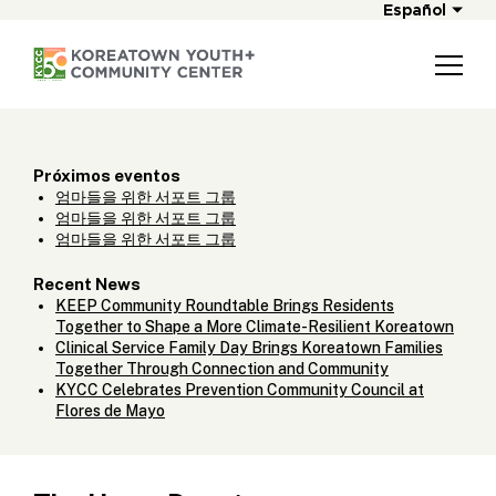
Español
Próximos eventos
엄마들을 위한 서포트 그룹
엄마들을 위한 서포트 그룹
엄마들을 위한 서포트 그룹
Recent News
KEEP Community Roundtable Brings Residents
Together to Shape a More Climate-Resilient Koreatown
Clinical Service Family Day Brings Koreatown Families
Together Through Connection and Community
KYCC Celebrates Prevention Community Council at
Flores de Mayo