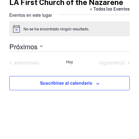
LA First Church of the Nazarene
« Todos los Eventos
Eventos en este lugar
No se ha encontrado ningún resultado.
Aviso
Próximos
Selecciona
la
Eventos
Eventos
anterior(es)
Hoy
siguiente(s)
fecha.
Suscribirse al calendario