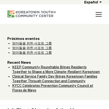
Español
Próximos eventos
엄마들을 위한 서포트 그룹
엄마들을 위한 서포트 그룹
엄마들을 위한 서포트 그룹
Recent News
KEEP Community Roundtable Brings Residents
Together to Shape a More Climate-Resilient Koreatown
Clinical Service Family Day Brings Koreatown Families
Together Through Connection and Community
KYCC Celebrates Prevention Community Council at
Flores de Mayo