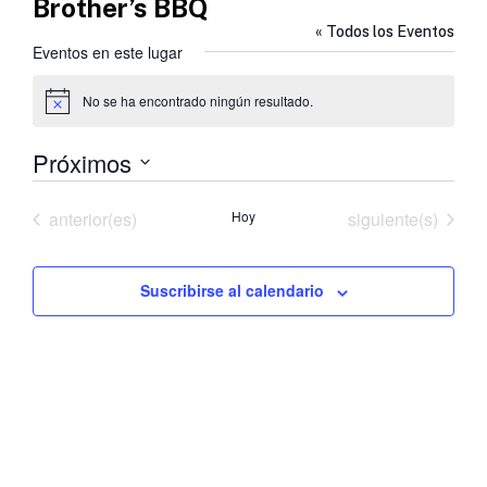
Brother’s BBQ
« Todos los Eventos
Eventos en este lugar
No se ha encontrado ningún resultado.
Aviso
Próximos
Selecciona
la
Eventos
Eventos
anterior(es)
Hoy
siguiente(s)
fecha.
Suscribirse al calendario