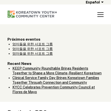
Español
Próximos eventos
엄마들을 위한 서포트 그룹
엄마들을 위한 서포트 그룹
엄마들을 위한 서포트 그룹
Recent News
KEEP Community Roundtable Brings Residents
Together to Shape a More Climate-Resilient Koreatown
Clinical Service Family Day Brings Koreatown Families
Together Through Connection and Community
KYCC Celebrates Prevention Community Council at
Flores de Mayo