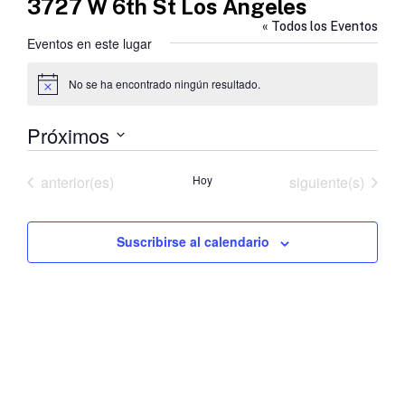
3727 W 6th St Los Angeles
« Todos los Eventos
Eventos en este lugar
No se ha encontrado ningún resultado.
Aviso
Próximos
Selecciona
la
Eventos
Eventos
anterior(es)
Hoy
siguiente(s)
fecha.
Suscribirse al calendario