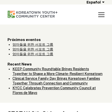
Español
Próximos eventos
엄마들을 위한 서포트 그룹
엄마들을 위한 서포트 그룹
엄마들을 위한 서포트 그룹
Recent News
KEEP Community Roundtable Brings Residents
Together to Shape a More Climate-Resilient Koreatown
Clinical Service Family Day Brings Koreatown Families
Together Through Connection and Community
KYCC Celebrates Prevention Community Council at
Flores de Mayo