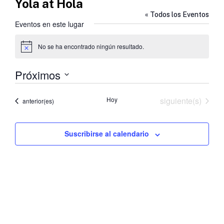
Yola at Hola
« Todos los Eventos
Eventos en este lugar
No se ha encontrado ningún resultado.
Aviso
Próximos
Selecciona
la
Eventos
Hoy
siguiente(s)
Eventos
anterior(es)
fecha.
Suscribirse al calendario