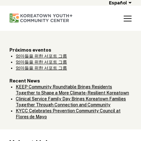
Español
Próximos eventos
엄마들을 위한 서포트 그룹
엄마들을 위한 서포트 그룹
엄마들을 위한 서포트 그룹
Recent News
KEEP Community Roundtable Brings Residents
Together to Shape a More Climate-Resilient Koreatown
Clinical Service Family Day Brings Koreatown Families
Together Through Connection and Community
KYCC Celebrates Prevention Community Council at
Flores de Mayo