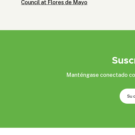
Council at Flores de Mayo
Susc
Manténgase conectado con 