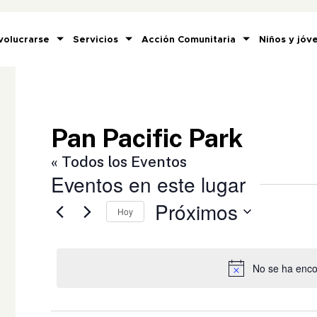
volucrarse
Servicios
Acción Comunitaria
Niños y jóv
Pan Pacific Park
« Todos los Eventos
Eventos en este lugar
Próximos
Hoy
Selecciona
la
fecha.
No se ha enco