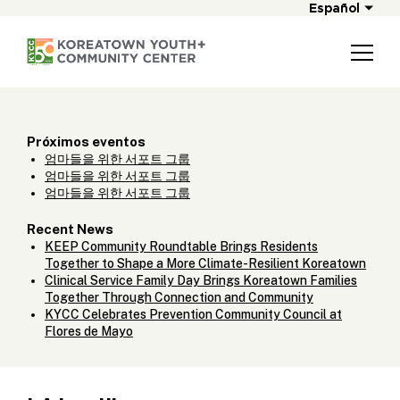
Español
Próximos eventos
엄마들을 위한 서포트 그룹
엄마들을 위한 서포트 그룹
엄마들을 위한 서포트 그룹
Recent News
KEEP Community Roundtable Brings Residents
Together to Shape a More Climate-Resilient Koreatown
Clinical Service Family Day Brings Koreatown Families
Together Through Connection and Community
KYCC Celebrates Prevention Community Council at
Flores de Mayo