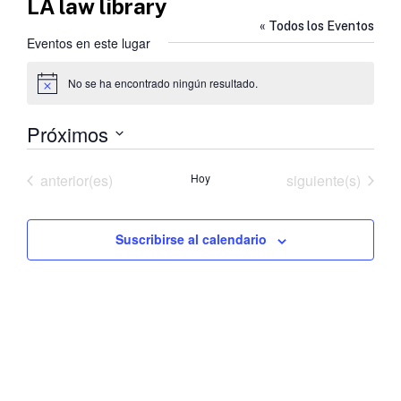
LA law library
« Todos los Eventos
Eventos en este lugar
No se ha encontrado ningún resultado.
Aviso
Próximos
Selecciona
la
Eventos
Eventos
anterior(es)
Hoy
siguiente(s)
fecha.
Suscribirse al calendario