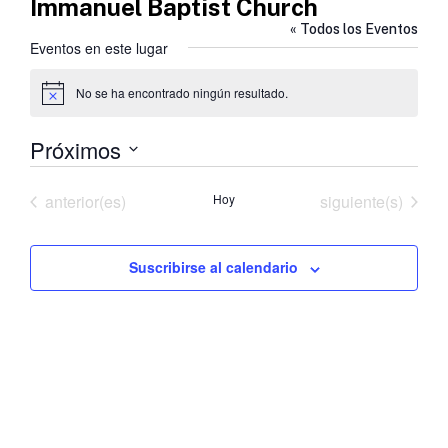
Immanuel Baptist Church
« Todos los Eventos
Eventos en este lugar
No se ha encontrado ningún resultado.
Aviso
Próximos
Selecciona
la
Eventos
Eventos
anterior(es)
Hoy
siguiente(s)
fecha.
Suscribirse al calendario