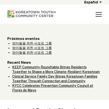
Español
Próximos eventos
엄마들을 위한 서포트 그룹
엄마들을 위한 서포트 그룹
엄마들을 위한 서포트 그룹
Recent News
KEEP Community Roundtable Brings Residents
Together to Shape a More Climate-Resilient Koreatown
Clinical Service Family Day Brings Koreatown Families
Together Through Connection and Community
KYCC Celebrates Prevention Community Council at
Flores de Mayo