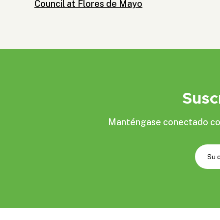
Council at Flores de Mayo
Susc
Manténgase conectado con 