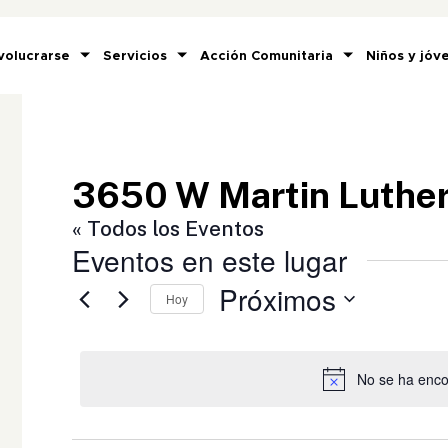
volucrarse
Servicios
Acción Comunitaria
Niños y jóv
3650 W Martin Luther 
« Todos los Eventos
Eventos en este lugar
Próximos
Hoy
Selecciona
la
fecha.
No se ha enco