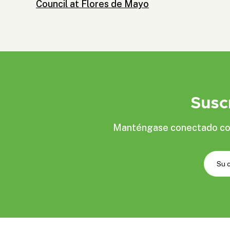
Council at Flores de Mayo
Susc
Manténgase conectado con 