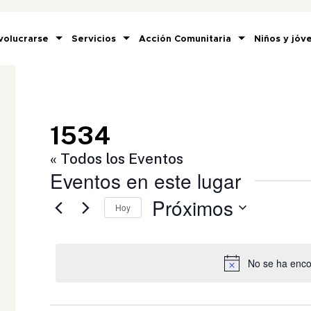
volucrarse
Servicios
Acción Comunitaria
Niños y jóv
1534
« Todos los Eventos
Eventos en este lugar
Próximos
Hoy
Selecciona
la
fecha.
No se ha enco