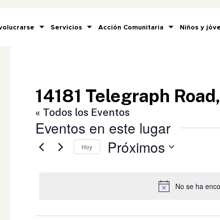
volucrarse
Servicios
Acción Comunitaria
Niños y jóv
14181 Telegraph Road
« Todos los Eventos
Eventos en este lugar
Próximos
Hoy
Selecciona
la
fecha.
No se ha enco