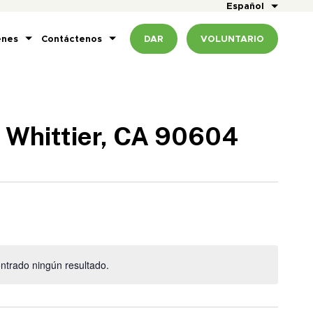
Español
enes
Contáctenos
DAR
VOLUNTARIO
, Whittier, CA 90604
ntrado ningún resultado.
Aviso