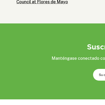
Council at Flores de Mayo
Susc
Manténgase conectado con 