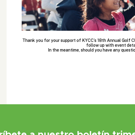
Thank you for your support of KYCC’s 18th Annual Golf Cla
follow up with event deta
In the meantime, should you have any questi
ríbete a nuestro boletín trime