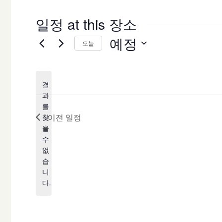
일정 at this 장소
예정
오늘
날
짜
결
를
과
선
를
택
이전
일정
찾
합
을
공
수
니
지
없
다.
습
니
다.