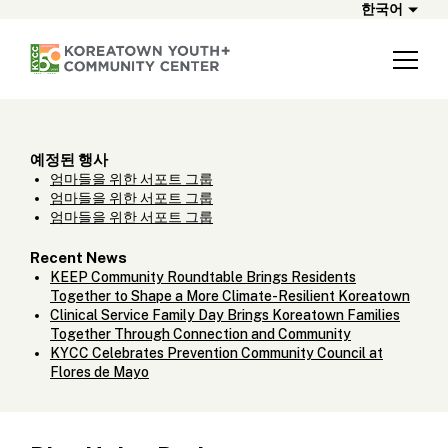
한국어
예정된 행사
엄마들을 위한 서포트 그룹
엄마들을 위한 서포트 그룹
엄마들을 위한 서포트 그룹
Recent News
KEEP Community Roundtable Brings Residents
Together to Shape a More Climate-Resilient Koreatown
Clinical Service Family Day Brings Koreatown Families
Together Through Connection and Community
KYCC Celebrates Prevention Community Council at
Flores de Mayo