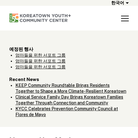
한국어
예정된 행사
엄마들을 위한 서포트 그룹
엄마들을 위한 서포트 그룹
엄마들을 위한 서포트 그룹
Recent News
KEEP Community Roundtable Brings Residents
Together to Shape a More Climate-Resilient Koreatown
Clinical Service Family Day Brings Koreatown Families
Together Through Connection and Community
KYCC Celebrates Prevention Community Council at
Flores de Mayo