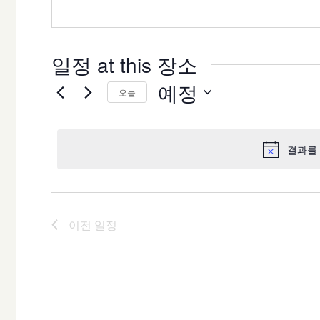
일정 at this 장소
예정
오늘
날
짜
결과를 
를
선
택
합
이전
일정
니
다.