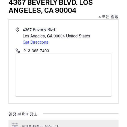
4367 BEVERLY BLVD. LOS
ANGELES, CA 90004
« 모든 일정
Address
4367 Beverly Blvd.
Los Angeles
,
CA
90004
United States
Get Directions
Phone
213-365-7400
일정 at this 장소
결과를 찾을 수 없습니다.