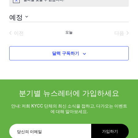
공
지
예정
날
짜
이전
오늘
다음
를
일정
일정
선
택
합
달력 구독하기
니
다.
분기별 뉴스레터에 가입하세요
안내: 저희 KYCC 단체의 최신 소식을 접하고, 다가오는 이벤트
에 대해 알아보세요.