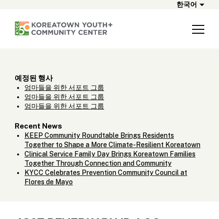
한국어
예정된 행사
엄마들을 위한 서포트 그룹
엄마들을 위한 서포트 그룹
엄마들을 위한 서포트 그룹
Recent News
KEEP Community Roundtable Brings Residents
Together to Shape a More Climate-Resilient Koreatown
Clinical Service Family Day Brings Koreatown Families
Together Through Connection and Community
KYCC Celebrates Prevention Community Council at
Flores de Mayo