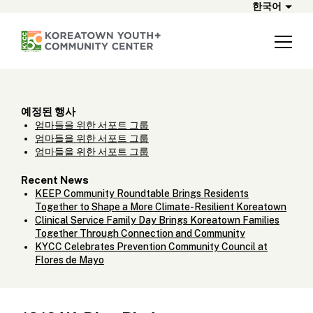
한국어
예정된 행사
엄마들을 위한 서포트 그룹
엄마들을 위한 서포트 그룹
엄마들을 위한 서포트 그룹
Recent News
KEEP Community Roundtable Brings Residents
Together to Shape a More Climate-Resilient Koreatown
Clinical Service Family Day Brings Koreatown Families
Together Through Connection and Community
KYCC Celebrates Prevention Community Council at
Flores de Mayo