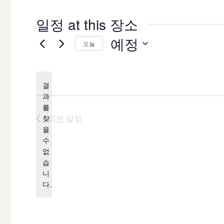
일정 at this 장소
예정
오늘
날
짜
결
를
과
선
를
택
이전
일정
찾
합
을
공
수
니
지
없
다.
습
니
다.