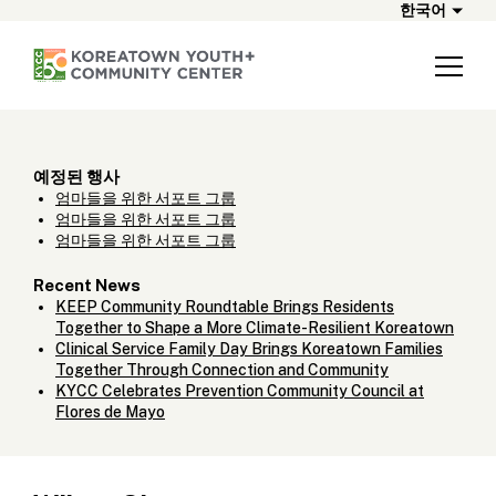
한국어
예정된 행사
엄마들을 위한 서포트 그룹
엄마들을 위한 서포트 그룹
엄마들을 위한 서포트 그룹
Recent News
KEEP Community Roundtable Brings Residents
Together to Shape a More Climate-Resilient Koreatown
Clinical Service Family Day Brings Koreatown Families
Together Through Connection and Community
KYCC Celebrates Prevention Community Council at
Flores de Mayo