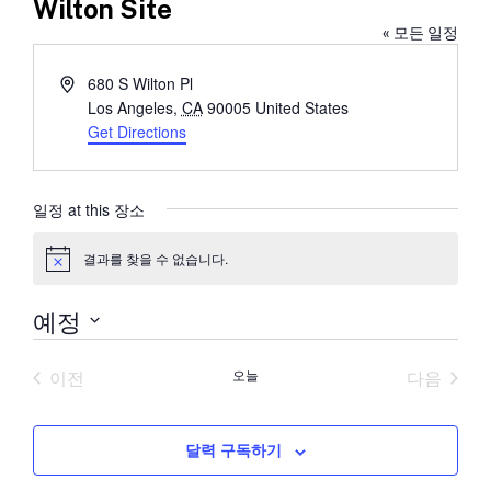
Wilton Site
« 모든 일정
Address
680 S Wilton Pl
Los Angeles
,
CA
90005
United States
Get Directions
일정 at this 장소
결과를 찾을 수 없습니다.
공
지
예정
날
짜
이전
오늘
다음
를
일정
일정
선
택
합
달력 구독하기
니
다.