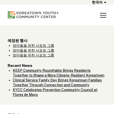
한국어
예정된 행사
엄마들을 위한 서포트 그룹
엄마들을 위한 서포트 그룹
엄마들을 위한 서포트 그룹
Recent News
KEEP Community Roundtable Brings Residents
Together to Shape a More Climate-Resilient Koreatown
Clinical Service Family Day Brings Koreatown Families
Together Through Connection and Community
KYCC Celebrates Prevention Community Council at
Flores de Mayo