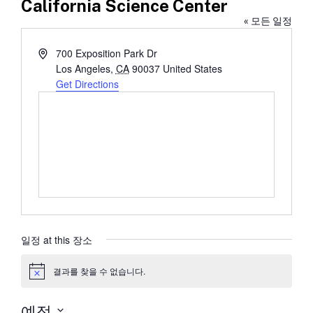
California Science Center
« 모든 일정
Address
700 Exposition Park Dr
Los Angeles
,
CA
90037
United States
Get Directions
일정 at this 장소
결과를 찾을 수 없습니다.
공
지
예정