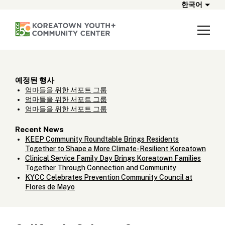
한국어
예정된 행사
엄마들을 위한 서포트 그룹
엄마들을 위한 서포트 그룹
엄마들을 위한 서포트 그룹
Recent News
KEEP Community Roundtable Brings Residents
Together to Shape a More Climate-Resilient Koreatown
Clinical Service Family Day Brings Koreatown Families
Together Through Connection and Community
KYCC Celebrates Prevention Community Council at
Flores de Mayo