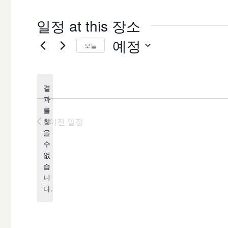
일정 at this 장소
예정
오늘
날
짜
결
를
과
선
를
택
이전
일정
찾
합
을
공
수
니
지
없
다.
습
니
다.