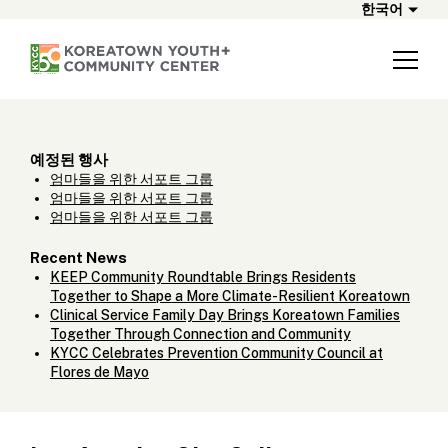
한국어
예정된 행사
엄마들을 위한 서포트 그룹
엄마들을 위한 서포트 그룹
엄마들을 위한 서포트 그룹
Recent News
KEEP Community Roundtable Brings Residents
Together to Shape a More Climate-Resilient Koreatown
Clinical Service Family Day Brings Koreatown Families
Together Through Connection and Community
KYCC Celebrates Prevention Community Council at
Flores de Mayo