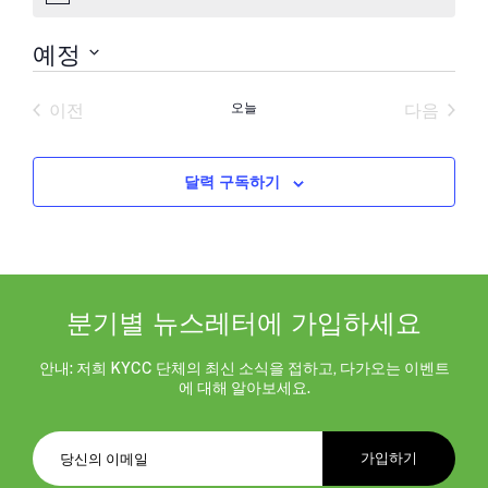
지
예정
날
짜
이전
오늘
다음
를
일정
일정
선
택
합
달력 구독하기
니
다.
분기별 뉴스레터에 가입하세요
안내: 저희 KYCC 단체의 최신 소식을 접하고, 다가오는 이벤트
에 대해 알아보세요.