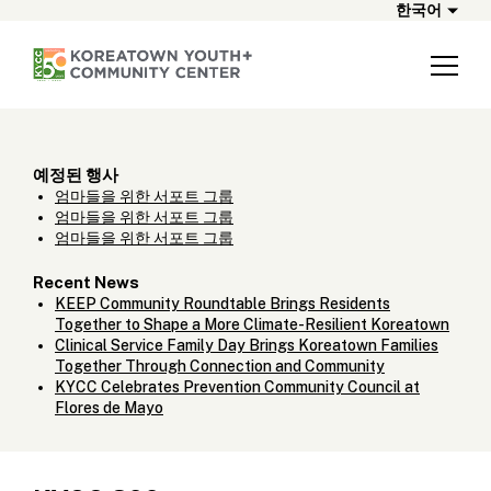
한국어
예정된 행사
엄마들을 위한 서포트 그룹
엄마들을 위한 서포트 그룹
엄마들을 위한 서포트 그룹
Recent News
KEEP Community Roundtable Brings Residents
Together to Shape a More Climate-Resilient Koreatown
Clinical Service Family Day Brings Koreatown Families
Together Through Connection and Community
KYCC Celebrates Prevention Community Council at
Flores de Mayo