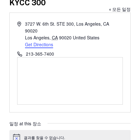
KYCC 300
« 모든 일정
Address
3727 W. 6th St. STE 300, Los Angeles, CA
90020
Los Angeles
,
CA
90020
United States
Get Directions
Phone
213-365-7400
일정 at this 장소
결과를 찾을 수 없습니다.
공