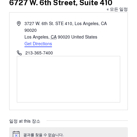
6727 W. 6th Street, Suite 410
« 모든 일정
Address
3727 W. 6th St. STE 410, Los Angeles, CA
90020
Los Angeles
,
CA
90020
United States
Get Directions
Phone
213-365-7400
일정 at this 장소
결과를 찾을 수 없습니다.
공