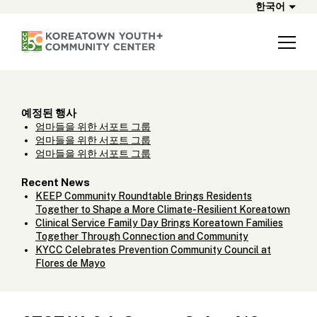
한국어
예정된 행사
엄마들을 위한 서포트 그룹
엄마들을 위한 서포트 그룹
엄마들을 위한 서포트 그룹
Recent News
KEEP Community Roundtable Brings Residents
Together to Shape a More Climate-Resilient Koreatown
Clinical Service Family Day Brings Koreatown Families
Together Through Connection and Community
KYCC Celebrates Prevention Community Council at
Flores de Mayo