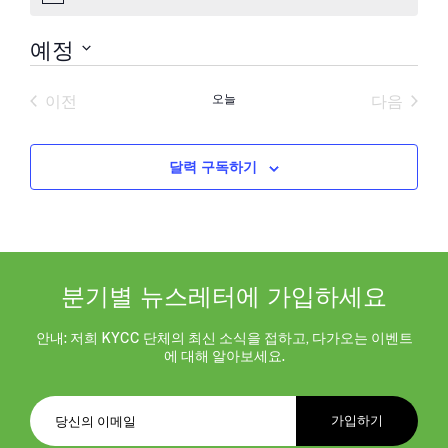
지
예정
날
짜
이전
오늘
다음
를
일정
일정
선
택
합
달력 구독하기
니
다.
분기별 뉴스레터에 가입하세요
안내: 저희 KYCC 단체의 최신 소식을 접하고, 다가오는 이벤트
에 대해 알아보세요.