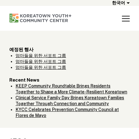
한국어
예정된 행사
엄마들을 위한 서포트 그룹
엄마들을 위한 서포트 그룹
엄마들을 위한 서포트 그룹
Recent News
KEEP Community Roundtable Brings Residents
Together to Shape a More Climate-Resilient Koreatown
Clinical Service Family Day Brings Koreatown Families
Together Through Connection and Community
KYCC Celebrates Prevention Community Council at
Flores de Mayo