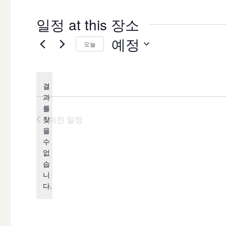
일정 at this 장소
예정
오늘
날
짜
결
를
과
선
를
택
이전
일정
찾
합
을
공
수
니
지
없
다.
습
니
다.