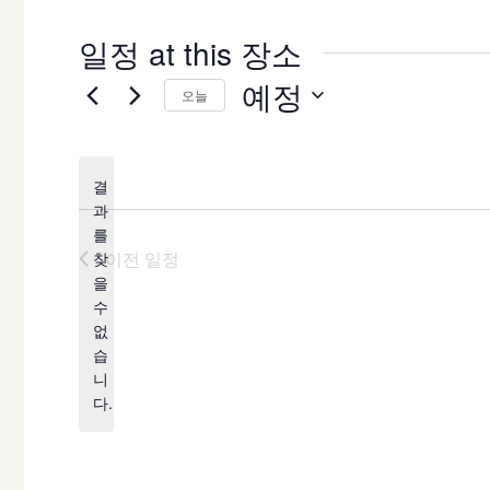
일정 at this 장소
예정
오늘
날
짜
결
를
과
선
를
택
이전
일정
찾
합
을
공
수
니
지
없
다.
습
니
다.