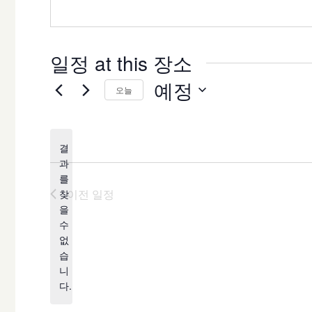
일정 at this 장소
예정
오늘
날
짜
결
를
과
선
를
택
이전
일정
찾
합
을
공
수
니
지
없
다.
습
니
다.