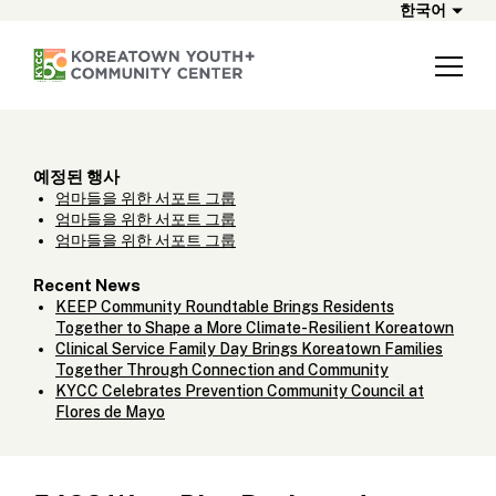
한국어
예정된 행사
엄마들을 위한 서포트 그룹
엄마들을 위한 서포트 그룹
엄마들을 위한 서포트 그룹
Recent News
KEEP Community Roundtable Brings Residents
Together to Shape a More Climate-Resilient Koreatown
Clinical Service Family Day Brings Koreatown Families
Together Through Connection and Community
KYCC Celebrates Prevention Community Council at
Flores de Mayo