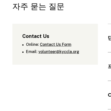
자주 묻는 질문
Contact Us
Online:
Contact Us Form
Email:
volunteer@kyccla.org