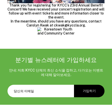
Thank you for registering for KYCC’s 23rd Annual Benefit
Concert! We have received your concert registration and will
follow up with event tickets and more information closer to
the event.
In the meantime, should you have any questions, contact
Carolyn Kwak at
ckwak@kyccla.org
.
분기별 뉴스레터에 가입하세요
안내: 저희 KYCC 단체의 최신 소식을 접하고, 다가오는 이벤트
에 대해 알아보세요.