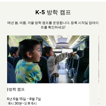
K-5 방학 캠프
매년 봄, 여름, 겨울 방학 캠프를 운영합니다. 등록 시작일 업데이
트를 확인하세요!
겨울방학 캠프
 8월 7일
2027년 1월 5일~8일
 6시
오전 8시 30분~오후 6